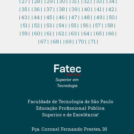
| 27 |
| 28 |
| 29 |
| 30 |
| 31 |
| 32 |
| 33 |
| 34 |
| 35 |
| 36 |
| 37 |
| 38 |
| 39 |
| 40 |
| 41 |
| 42 |
| 43 |
| 44 |
| 45 |
| 46 |
| 47 |
| 48 |
| 49 |
| 50 |
| 51 |
| 52 |
| 53 |
| 54 |
| 55 |
| 56 |
| 57 |
| 58 |
| 59 |
| 60 |
| 61 |
| 62 |
| 63 |
| 64 |
| 65 |
| 66 |
| 67 |
| 68 |
| 69 |
| 70 |
| 71 |
Superior em
Tecnologia
Faculdade de Tecnologia de São Paulo
Educação Profissional Pública
Superior e de Excelência!
Pça. Coronel Fernando Prestes, 30