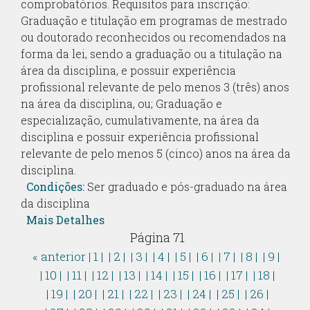
comprobatórios. Requisitos para inscrição:
Graduação e titulação em programas de mestrado
ou doutorado reconhecidos ou recomendados na
forma da lei, sendo a graduação ou a titulação na
área da disciplina, e possuir experiência
profissional relevante de pelo menos 3 (três) anos
na área da disciplina, ou; Graduação e
especialização, cumulativamente, na área da
disciplina e possuir experiência profissional
relevante de pelo menos 5 (cinco) anos na área da
disciplina.
Condições:
Ser graduado e pós-graduado na área
da disciplina
Mais Detalhes
Página 71
« anterior
| 1 |
| 2 |
| 3 |
| 4 |
| 5 |
| 6 |
| 7 |
| 8 |
| 9 |
| 10 |
| 11 |
| 12 |
| 13 |
| 14 |
| 15 |
| 16 |
| 17 |
| 18 |
| 19 |
| 20 |
| 21 |
| 22 |
| 23 |
| 24 |
| 25 |
| 26 |