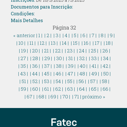
Documentos para Inscrição:
Condições:
Mais Detalhes
Página 32
« anterior
| 1 |
| 2 |
| 3 |
| 4 |
| 5 |
| 6 |
| 7 |
| 8 |
| 9 |
| 10 |
| 11 |
| 12 |
| 13 |
| 14 |
| 15 |
| 16 |
| 17 |
| 18 |
| 19 |
| 20 |
| 21 |
| 22 |
| 23 |
| 24 |
| 25 |
| 26 |
| 27 |
| 28 |
| 29 |
| 30 |
| 31 |
| 32 |
| 33 |
| 34 |
| 35 |
| 36 |
| 37 |
| 38 |
| 39 |
| 40 |
| 41 |
| 42 |
| 43 |
| 44 |
| 45 |
| 46 |
| 47 |
| 48 |
| 49 |
| 50 |
| 51 |
| 52 |
| 53 |
| 54 |
| 55 |
| 56 |
| 57 |
| 58 |
| 59 |
| 60 |
| 61 |
| 62 |
| 63 |
| 64 |
| 65 |
| 66 |
| 67 |
| 68 |
| 69 |
| 70 |
| 71 |
próximo »