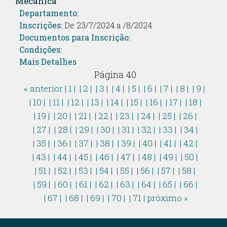
Mecânica
Departamento:
Inscrições:
De 23/7/2024 a /8/2024
Documentos para Inscrição:
Condições:
Mais Detalhes
Página 40
« anterior
| 1 |
| 2 |
| 3 |
| 4 |
| 5 |
| 6 |
| 7 |
| 8 |
| 9 |
| 10 |
| 11 |
| 12 |
| 13 |
| 14 |
| 15 |
| 16 |
| 17 |
| 18 |
| 19 |
| 20 |
| 21 |
| 22 |
| 23 |
| 24 |
| 25 |
| 26 |
| 27 |
| 28 |
| 29 |
| 30 |
| 31 |
| 32 |
| 33 |
| 34 |
| 35 |
| 36 |
| 37 |
| 38 |
| 39 |
| 40 |
| 41 |
| 42 |
| 43 |
| 44 |
| 45 |
| 46 |
| 47 |
| 48 |
| 49 |
| 50 |
| 51 |
| 52 |
| 53 |
| 54 |
| 55 |
| 56 |
| 57 |
| 58 |
| 59 |
| 60 |
| 61 |
| 62 |
| 63 |
| 64 |
| 65 |
| 66 |
| 67 |
| 68 |
| 69 |
| 70 |
| 71 |
próximo »