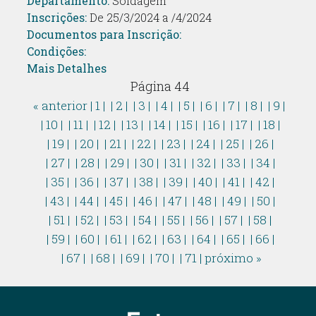
Departamento:
Soldagem
Inscrições:
De 25/3/2024 a /4/2024
Documentos para Inscrição:
Condições:
Mais Detalhes
Página 44
« anterior
| 1 |
| 2 |
| 3 |
| 4 |
| 5 |
| 6 |
| 7 |
| 8 |
| 9 |
| 10 |
| 11 |
| 12 |
| 13 |
| 14 |
| 15 |
| 16 |
| 17 |
| 18 |
| 19 |
| 20 |
| 21 |
| 22 |
| 23 |
| 24 |
| 25 |
| 26 |
| 27 |
| 28 |
| 29 |
| 30 |
| 31 |
| 32 |
| 33 |
| 34 |
| 35 |
| 36 |
| 37 |
| 38 |
| 39 |
| 40 |
| 41 |
| 42 |
| 43 |
| 44 |
| 45 |
| 46 |
| 47 |
| 48 |
| 49 |
| 50 |
| 51 |
| 52 |
| 53 |
| 54 |
| 55 |
| 56 |
| 57 |
| 58 |
| 59 |
| 60 |
| 61 |
| 62 |
| 63 |
| 64 |
| 65 |
| 66 |
| 67 |
| 68 |
| 69 |
| 70 |
| 71 |
próximo »