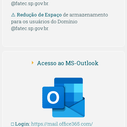
@fatec.sp.gov.br.
⚠️ Redução de Espaço
de armazenamento
para os usuários do Domínio
@fatec.sp.gov.br.
Acesso ao MS-Outlook
□
Login:
https://mail.office365.com/