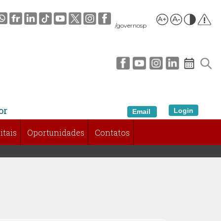
/governosp
or
Login
Email
itais
Oportunidades
Contatos