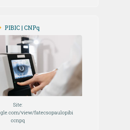
PIBIC | CNPq
Site:
oogle.com/view/fatecsopaulopibi
ccnpq