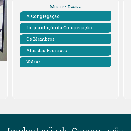
Menu da Página
A Congregação
Implantação da Congregação
Os Membros
Atas das Reuniões
Voltar
Implantação da Congregação