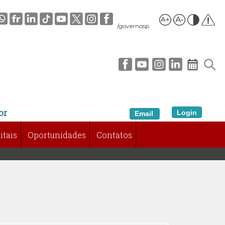
/governosp
or
Login
Email
itais
Oportunidades
Contatos