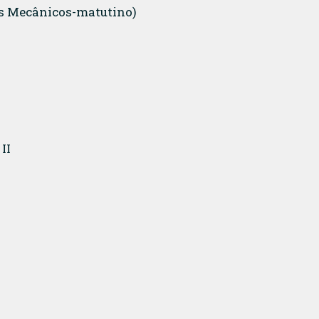
tos Mecânicos-matutino)
II