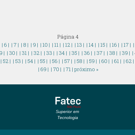
Página 4
|
| 6 |
| 7 |
| 8 |
| 9 |
| 10 |
| 11 |
| 12 |
| 13 |
| 14 |
| 15 |
| 16 |
| 17 |
|
9 |
| 30 |
| 31 |
| 32 |
| 33 |
| 34 |
| 35 |
| 36 |
| 37 |
| 38 |
| 39 |
|
| 52 |
| 53 |
| 54 |
| 55 |
| 56 |
| 57 |
| 58 |
| 59 |
| 60 |
| 61 |
| 62 
| 69 |
| 70 |
| 71 |
próximo »
Superior em
Tecnologia