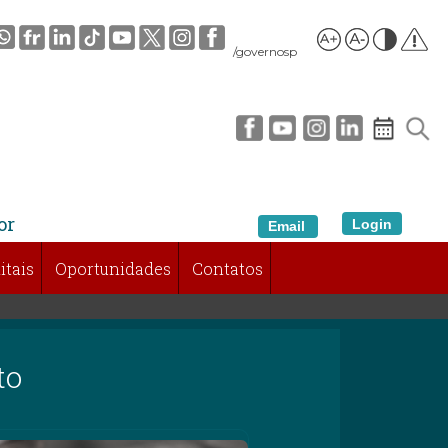
/governosp
or
Login
Email
itais
Oportunidades
Contatos
to