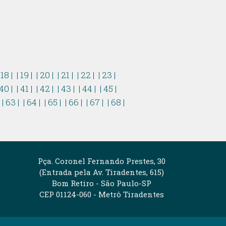
 18 |
| 19 |
| 20 |
| 21 |
| 22 |
| 23 |
 40 |
| 41 |
| 42 |
| 43 |
| 44 |
| 45 |
|
| 63 |
| 64 |
| 65 |
| 66 |
| 67 |
| 68 |
Pça. Coronel Fernando Prestes, 30
(Entrada pela Av. Tiradentes, 615)
Bom Retiro - São Paulo-SP
CEP 01124-060 - Metrô Tiradentes