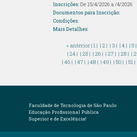
Inscrições:
De 15/4/2026 a /4/2026
Documentos para Inscrição:
Condições:
Mais Detalhes
« anterior
| 1 |
| 2 |
| 3 |
| 4 |
| 5 
| 24 |
| 25 |
| 26 |
| 27 |
| 28 |
| 2
| 46 |
| 47 |
| 48 |
| 49 |
| 50 |
| 51 |
Faculdade de Tecnologia de São Paulo
Educação Profissional Pública
Superior e de Excelência!