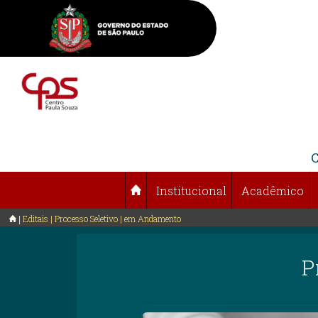
Institucional
Acadêmico
Editais | Processo Seletivo | em Andamento
P