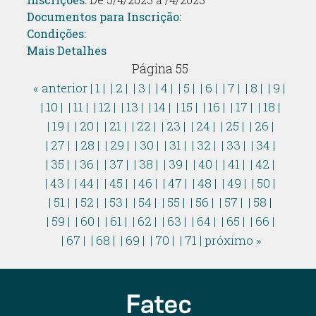
Documentos para Inscrição:
Condições:
Mais Detalhes
Página 55
« anterior
| 1 |
| 2 |
| 3 |
| 4 |
| 5 |
| 6 |
| 7 |
| 8 |
| 9 |
| 10 |
| 11 |
| 12 |
| 13 |
| 14 |
| 15 |
| 16 |
| 17 |
| 18 |
| 19 |
| 20 |
| 21 |
| 22 |
| 23 |
| 24 |
| 25 |
| 26 |
| 27 |
| 28 |
| 29 |
| 30 |
| 31 |
| 32 |
| 33 |
| 34 |
| 35 |
| 36 |
| 37 |
| 38 |
| 39 |
| 40 |
| 41 |
| 42 |
| 43 |
| 44 |
| 45 |
| 46 |
| 47 |
| 48 |
| 49 |
| 50 |
| 51 |
| 52 |
| 53 |
| 54 |
| 55 |
| 56 |
| 57 |
| 58 |
| 59 |
| 60 |
| 61 |
| 62 |
| 63 |
| 64 |
| 65 |
| 66 |
| 67 |
| 68 |
| 69 |
| 70 |
| 71 |
próximo »