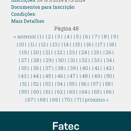
Documentos para Inscrição:
Condições:
Mais Detalhes
Página 48
« anterior
| 1 |
| 2 |
| 3 |
| 4 |
| 5 |
| 6 |
| 7 |
| 8 |
| 9 |
| 10 |
| 11 |
| 12 |
| 13 |
| 14 |
| 15 |
| 16 |
| 17 |
| 18 |
| 19 |
| 20 |
| 21 |
| 22 |
| 23 |
| 24 |
| 25 |
| 26 |
| 27 |
| 28 |
| 29 |
| 30 |
| 31 |
| 32 |
| 33 |
| 34 |
| 35 |
| 36 |
| 37 |
| 38 |
| 39 |
| 40 |
| 41 |
| 42 |
| 43 |
| 44 |
| 45 |
| 46 |
| 47 |
| 48 |
| 49 |
| 50 |
| 51 |
| 52 |
| 53 |
| 54 |
| 55 |
| 56 |
| 57 |
| 58 |
| 59 |
| 60 |
| 61 |
| 62 |
| 63 |
| 64 |
| 65 |
| 66 |
| 67 |
| 68 |
| 69 |
| 70 |
| 71 |
próximo »