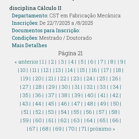
disciplina Cálculo II
Departamento:
CST em Fabricação Mecânica
Inscrições:
De 22/7/2025 a /8/2025
Documentos para Inscrição:
Condições:
Mestrado / Doutorado
Mais Detalhes
Página 21
« anterior
| 1 |
| 2 |
| 3 |
| 4 |
| 5 |
| 6 |
| 7 |
| 8 |
| 9 |
| 10 |
| 11 |
| 12 |
| 13 |
| 14 |
| 15 |
| 16 |
| 17 |
| 18 |
| 19 |
| 20 |
| 21 |
| 22 |
| 23 |
| 24 |
| 25 |
| 26 |
| 27 |
| 28 |
| 29 |
| 30 |
| 31 |
| 32 |
| 33 |
| 34 |
| 35 |
| 36 |
| 37 |
| 38 |
| 39 |
| 40 |
| 41 |
| 42 |
| 43 |
| 44 |
| 45 |
| 46 |
| 47 |
| 48 |
| 49 |
| 50 |
| 51 |
| 52 |
| 53 |
| 54 |
| 55 |
| 56 |
| 57 |
| 58 |
| 59 |
| 60 |
| 61 |
| 62 |
| 63 |
| 64 |
| 65 |
| 66 |
| 67 |
| 68 |
| 69 |
| 70 |
| 71 |
próximo »