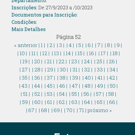
Departamento:
Inscrições:
De 27/9/2023 a /10/2023
Documentos para Inscrição:
Condições:
Mais Detalhes
Página 52
« anterior
| 1 |
| 2 |
| 3 |
| 4 |
| 5 |
| 6 |
| 7 |
| 8 |
| 9 |
| 10 |
| 11 |
| 12 |
| 13 |
| 14 |
| 15 |
| 16 |
| 17 |
| 18 |
| 19 |
| 20 |
| 21 |
| 22 |
| 23 |
| 24 |
| 25 |
| 26 |
| 27 |
| 28 |
| 29 |
| 30 |
| 31 |
| 32 |
| 33 |
| 34 |
| 35 |
| 36 |
| 37 |
| 38 |
| 39 |
| 40 |
| 41 |
| 42 |
| 43 |
| 44 |
| 45 |
| 46 |
| 47 |
| 48 |
| 49 |
| 50 |
| 51 |
| 52 |
| 53 |
| 54 |
| 55 |
| 56 |
| 57 |
| 58 |
| 59 |
| 60 |
| 61 |
| 62 |
| 63 |
| 64 |
| 65 |
| 66 |
| 67 |
| 68 |
| 69 |
| 70 |
| 71 |
próximo »