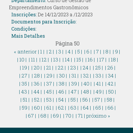
Departamento:
Curso de Gestão de
Empreendimentos Gastronômicos
Inscrições:
De 14/12/2023 a /12/2023
Documentos para Inscrição:
Condições:
Mais Detalhes
Página 50
« anterior
| 1 |
| 2 |
| 3 |
| 4 |
| 5 |
| 6 |
| 7 |
| 8 |
| 9 |
| 10 |
| 11 |
| 12 |
| 13 |
| 14 |
| 15 |
| 16 |
| 17 |
| 18 |
| 19 |
| 20 |
| 21 |
| 22 |
| 23 |
| 24 |
| 25 |
| 26 |
| 27 |
| 28 |
| 29 |
| 30 |
| 31 |
| 32 |
| 33 |
| 34 |
| 35 |
| 36 |
| 37 |
| 38 |
| 39 |
| 40 |
| 41 |
| 42 |
| 43 |
| 44 |
| 45 |
| 46 |
| 47 |
| 48 |
| 49 |
| 50 |
| 51 |
| 52 |
| 53 |
| 54 |
| 55 |
| 56 |
| 57 |
| 58 |
| 59 |
| 60 |
| 61 |
| 62 |
| 63 |
| 64 |
| 65 |
| 66 |
| 67 |
| 68 |
| 69 |
| 70 |
| 71 |
próximo »