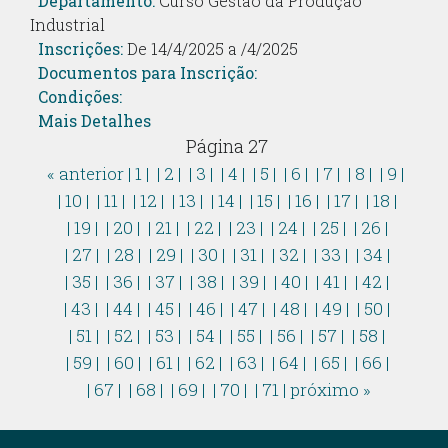
Departamento:
Curso Gestão da Produção
Industrial
Inscrições:
De 14/4/2025 a /4/2025
Documentos para Inscrição:
Condições:
Mais Detalhes
Página 27
« anterior
| 1 |
| 2 |
| 3 |
| 4 |
| 5 |
| 6 |
| 7 |
| 8 |
| 9 |
| 10 |
| 11 |
| 12 |
| 13 |
| 14 |
| 15 |
| 16 |
| 17 |
| 18 |
| 19 |
| 20 |
| 21 |
| 22 |
| 23 |
| 24 |
| 25 |
| 26 |
| 27 |
| 28 |
| 29 |
| 30 |
| 31 |
| 32 |
| 33 |
| 34 |
| 35 |
| 36 |
| 37 |
| 38 |
| 39 |
| 40 |
| 41 |
| 42 |
| 43 |
| 44 |
| 45 |
| 46 |
| 47 |
| 48 |
| 49 |
| 50 |
| 51 |
| 52 |
| 53 |
| 54 |
| 55 |
| 56 |
| 57 |
| 58 |
| 59 |
| 60 |
| 61 |
| 62 |
| 63 |
| 64 |
| 65 |
| 66 |
| 67 |
| 68 |
| 69 |
| 70 |
| 71 |
próximo »