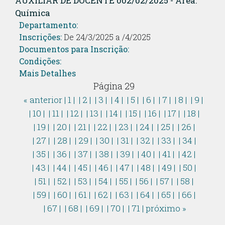
AUXILIAR DE DOCENTE 002/02/2025 - Área:
Química
Departamento:
Inscrições:
De 24/3/2025 a /4/2025
Documentos para Inscrição:
Condições:
Mais Detalhes
Página 29
« anterior
| 1 |
| 2 |
| 3 |
| 4 |
| 5 |
| 6 |
| 7 |
| 8 |
| 9 |
| 10 |
| 11 |
| 12 |
| 13 |
| 14 |
| 15 |
| 16 |
| 17 |
| 18 |
| 19 |
| 20 |
| 21 |
| 22 |
| 23 |
| 24 |
| 25 |
| 26 |
| 27 |
| 28 |
| 29 |
| 30 |
| 31 |
| 32 |
| 33 |
| 34 |
| 35 |
| 36 |
| 37 |
| 38 |
| 39 |
| 40 |
| 41 |
| 42 |
| 43 |
| 44 |
| 45 |
| 46 |
| 47 |
| 48 |
| 49 |
| 50 |
| 51 |
| 52 |
| 53 |
| 54 |
| 55 |
| 56 |
| 57 |
| 58 |
| 59 |
| 60 |
| 61 |
| 62 |
| 63 |
| 64 |
| 65 |
| 66 |
| 67 |
| 68 |
| 69 |
| 70 |
| 71 |
próximo »