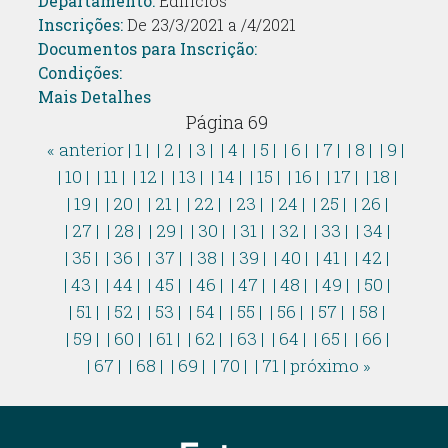
Departamento:
Edifícios
Inscrições:
De 23/3/2021 a /4/2021
Documentos para Inscrição:
Condições:
Mais Detalhes
Página 69
« anterior
| 1 |
| 2 |
| 3 |
| 4 |
| 5 |
| 6 |
| 7 |
| 8 |
| 9 |
| 10 |
| 11 |
| 12 |
| 13 |
| 14 |
| 15 |
| 16 |
| 17 |
| 18 |
| 19 |
| 20 |
| 21 |
| 22 |
| 23 |
| 24 |
| 25 |
| 26 |
| 27 |
| 28 |
| 29 |
| 30 |
| 31 |
| 32 |
| 33 |
| 34 |
| 35 |
| 36 |
| 37 |
| 38 |
| 39 |
| 40 |
| 41 |
| 42 |
| 43 |
| 44 |
| 45 |
| 46 |
| 47 |
| 48 |
| 49 |
| 50 |
| 51 |
| 52 |
| 53 |
| 54 |
| 55 |
| 56 |
| 57 |
| 58 |
| 59 |
| 60 |
| 61 |
| 62 |
| 63 |
| 64 |
| 65 |
| 66 |
| 67 |
| 68 |
| 69 |
| 70 |
| 71 |
próximo »