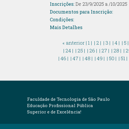
Inscrições:
De 23/9/2025 a /10/2025
Documentos para Inscrição:
Condições:
Mais Detalhes
« anterior
| 1 |
| 2 |
| 3 |
| 4 |
| 5 
| 24 |
| 25 |
| 26 |
| 27 |
| 28 |
| 2
| 46 |
| 47 |
| 48 |
| 49 |
| 50 |
| 51 |
Faculdade de Tecnologia de São Paulo
Educação Profissional Pública
Superior e de Excelência!