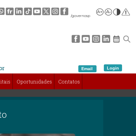
/governosp
or
Login
Email
itais
Oportunidades
Contatos
to