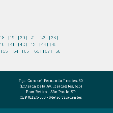
 18 |
| 19 |
| 20 |
| 21 |
| 22 |
| 23 |
 40 |
| 41 |
| 42 |
| 43 |
| 44 |
| 45 |
|
| 63 |
| 64 |
| 65 |
| 66 |
| 67 |
| 68 |
Pça. Coronel Fernando Prestes, 30
(Entrada pela Av. Tiradentes, 615)
Bom Retiro - São Paulo-SP
CEP 01124-060 - Metrô Tiradentes