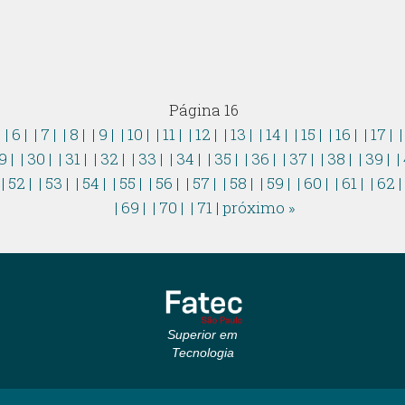
Página 16
|
| 6 |
| 7 |
| 8 |
| 9 |
| 10 |
| 11 |
| 12 |
| 13 |
| 14 |
| 15 |
| 16 |
| 17 |
|
9 |
| 30 |
| 31 |
| 32 |
| 33 |
| 34 |
| 35 |
| 36 |
| 37 |
| 38 |
| 39 |
|
| 52 |
| 53 |
| 54 |
| 55 |
| 56 |
| 57 |
| 58 |
| 59 |
| 60 |
| 61 |
| 62 
| 69 |
| 70 |
| 71 |
próximo »
Superior em
Tecnologia