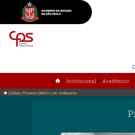
Institucional
Acadêmico
Editais | Processo Seletivo | em Andamento
P