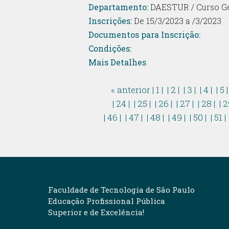
Departamento:
DAESTUR / Curso G
Inscrições:
De 15/3/2023 a /3/2023
Documentos para Inscrição:
Condições:
Mais Detalhes
« anterior
| 1 |
| 2 |
| 3 |
| 4 |
| 5 
| 24 |
| 25 |
| 26 |
| 27 |
| 28 |
| 2
| 46 |
| 47 |
| 48 |
| 49 |
| 50 |
| 51 |
Faculdade de Tecnologia de São Paulo
Educação Profissional Pública
Superior e de Excelência!