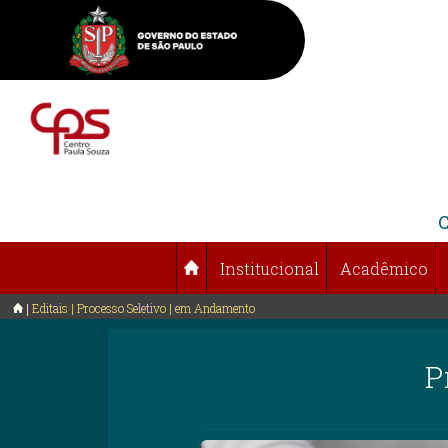
Institucional
Acadêmico
Editais | Processo Seletivo | em Andamento
P