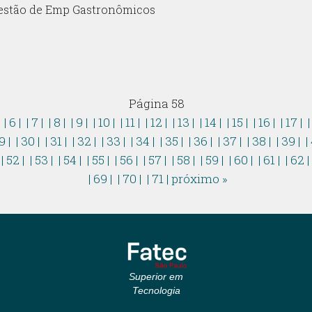
estão de Emp Gastronômicos
Página 58
|
| 6 |
| 7 |
| 8 |
| 9 |
| 10 |
| 11 |
| 12 |
| 13 |
| 14 |
| 15 |
| 16 |
| 17 |
|
9 |
| 30 |
| 31 |
| 32 |
| 33 |
| 34 |
| 35 |
| 36 |
| 37 |
| 38 |
| 39 |
|
| 52 |
| 53 |
| 54 |
| 55 |
| 56 |
| 57 |
| 58 |
| 59 |
| 60 |
| 61 |
| 62 
| 69 |
| 70 |
| 71 |
próximo »
Superior em
Tecnologia