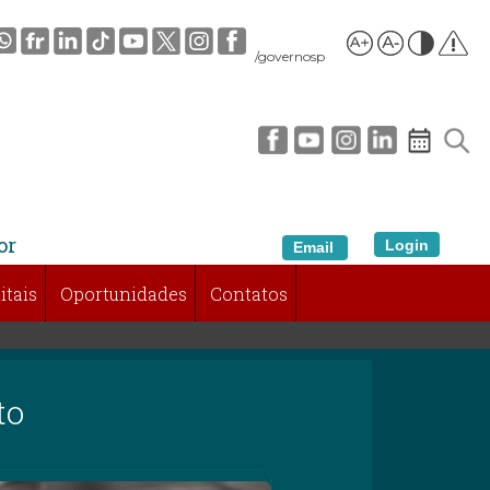
/governosp
or
Login
Email
itais
Oportunidades
Contatos
to