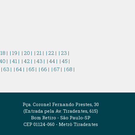
 18 |
| 19 |
| 20 |
| 21 |
| 22 |
| 23 |
 40 |
| 41 |
| 42 |
| 43 |
| 44 |
| 45 |
|
| 63 |
| 64 |
| 65 |
| 66 |
| 67 |
| 68 |
Pça. Coronel Fernando Prestes, 30
(Entrada pela Av. Tiradentes, 615)
Bom Retiro - São Paulo-SP
CEP 01124-060 - Metrô Tiradentes