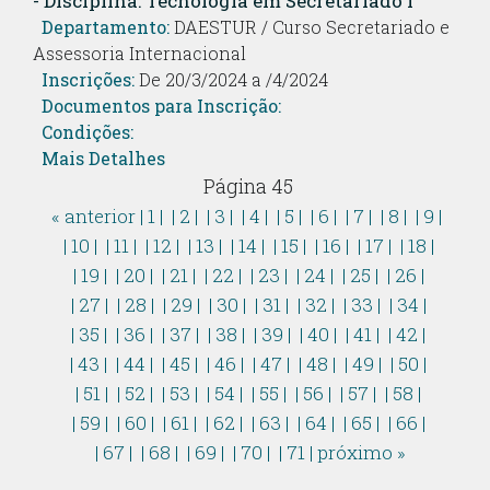
- Disciplina: Tecnologia em Secretariado I
Departamento:
DAESTUR / Curso Secretariado e
Assessoria Internacional
Inscrições:
De 20/3/2024 a /4/2024
Documentos para Inscrição:
Condições:
Mais Detalhes
Página 45
« anterior
| 1 |
| 2 |
| 3 |
| 4 |
| 5 |
| 6 |
| 7 |
| 8 |
| 9 |
| 10 |
| 11 |
| 12 |
| 13 |
| 14 |
| 15 |
| 16 |
| 17 |
| 18 |
| 19 |
| 20 |
| 21 |
| 22 |
| 23 |
| 24 |
| 25 |
| 26 |
| 27 |
| 28 |
| 29 |
| 30 |
| 31 |
| 32 |
| 33 |
| 34 |
| 35 |
| 36 |
| 37 |
| 38 |
| 39 |
| 40 |
| 41 |
| 42 |
| 43 |
| 44 |
| 45 |
| 46 |
| 47 |
| 48 |
| 49 |
| 50 |
| 51 |
| 52 |
| 53 |
| 54 |
| 55 |
| 56 |
| 57 |
| 58 |
| 59 |
| 60 |
| 61 |
| 62 |
| 63 |
| 64 |
| 65 |
| 66 |
| 67 |
| 68 |
| 69 |
| 70 |
| 71 |
próximo »