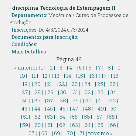
- disciplina Tecnologia de Estampagem II
Departamento:
Mecânica / Curso de Processos de
Produção
Inscrições:
De 4/3/2024 a /3/2024
Documentos para Inscrição:
Condições:
Mais Detalhes
Página 49
« anterior
| 1 |
| 2 |
| 3 |
| 4 |
| 5 |
| 6 |
| 7 |
| 8 |
| 9 |
| 10 |
| 11 |
| 12 |
| 13 |
| 14 |
| 15 |
| 16 |
| 17 |
| 18 |
| 19 |
| 20 |
| 21 |
| 22 |
| 23 |
| 24 |
| 25 |
| 26 |
| 27 |
| 28 |
| 29 |
| 30 |
| 31 |
| 32 |
| 33 |
| 34 |
| 35 |
| 36 |
| 37 |
| 38 |
| 39 |
| 40 |
| 41 |
| 42 |
| 43 |
| 44 |
| 45 |
| 46 |
| 47 |
| 48 |
| 49 |
| 50 |
| 51 |
| 52 |
| 53 |
| 54 |
| 55 |
| 56 |
| 57 |
| 58 |
| 59 |
| 60 |
| 61 |
| 62 |
| 63 |
| 64 |
| 65 |
| 66 |
| 67 |
| 68 |
| 69 |
| 70 |
| 71 |
próximo »