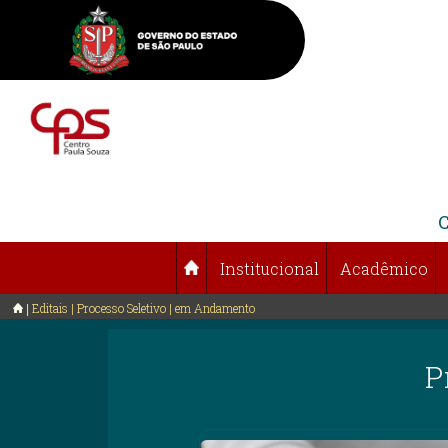
Institucional
Acadêmico
Editais | Processo Seletivo | em Andamento
P