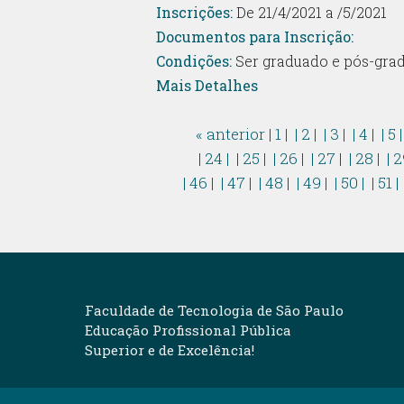
Inscrições:
De 21/4/2021 a /5/2021
Documentos para Inscrição:
Condições:
Ser graduado e pós-grad
Mais Detalhes
« anterior
| 1 |
| 2 |
| 3 |
| 4 |
| 5 
| 24 |
| 25 |
| 26 |
| 27 |
| 28 |
| 2
| 46 |
| 47 |
| 48 |
| 49 |
| 50 |
| 51 |
Faculdade de Tecnologia de São Paulo
Educação Profissional Pública
Superior e de Excelência!