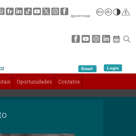
/governosp
or
Login
Email
itais
Oportunidades
Contatos
to