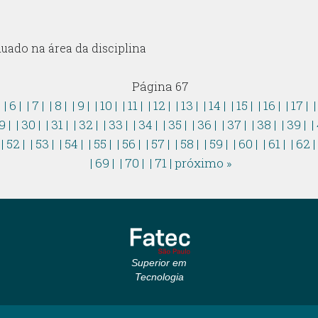
uado na área da disciplina
Página 67
|
| 6 |
| 7 |
| 8 |
| 9 |
| 10 |
| 11 |
| 12 |
| 13 |
| 14 |
| 15 |
| 16 |
| 17 |
|
9 |
| 30 |
| 31 |
| 32 |
| 33 |
| 34 |
| 35 |
| 36 |
| 37 |
| 38 |
| 39 |
|
| 52 |
| 53 |
| 54 |
| 55 |
| 56 |
| 57 |
| 58 |
| 59 |
| 60 |
| 61 |
| 62 
| 69 |
| 70 |
| 71 |
próximo »
Superior em
Tecnologia