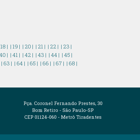
 18 |
| 19 |
| 20 |
| 21 |
| 22 |
| 23 |
 40 |
| 41 |
| 42 |
| 43 |
| 44 |
| 45 |
|
| 63 |
| 64 |
| 65 |
| 66 |
| 67 |
| 68 |
Pça. Coronel Fernando Prestes, 30
Bom Retiro - São Paulo-SP
CEP 01124-060 - Metrô Tiradentes