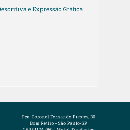
Descritiva e Expressão Gráfica
Pça. Coronel Fernando Prestes, 30
Bom Retiro - São Paulo-SP
CEP 01124-060 - Metrô Tiradentes