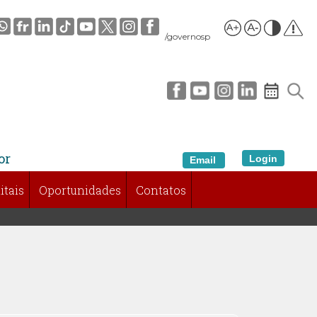
/governosp
or
Login
Email
itais
Oportunidades
Contatos