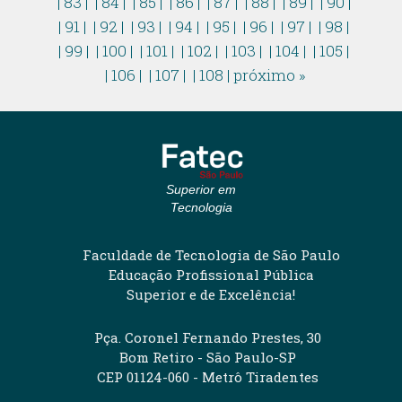
| 83 |
| 84 |
| 85 |
| 86 |
| 87 |
| 88 |
| 89 |
| 90 |
| 91 |
| 92 |
| 93 |
| 94 |
| 95 |
| 96 |
| 97 |
| 98 |
| 99 |
| 100 |
| 101 |
| 102 |
| 103 |
| 104 |
| 105 |
| 106 |
| 107 |
| 108 |
próximo »
Superior em
Tecnologia
Faculdade de Tecnologia de São Paulo
Educação Profissional Pública
Superior e de Excelência!
Pça. Coronel Fernando Prestes, 30
Bom Retiro - São Paulo-SP
CEP 01124-060 - Metrô Tiradentes