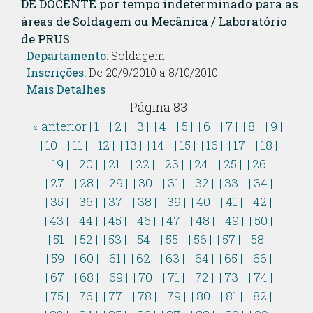
DE DOCENTE por tempo indeterminado para as
áreas de Soldagem ou Mecânica / Laboratório
de PRUS
Departamento:
Soldagem
Inscrições:
De 20/9/2010 a 8/10/2010
Mais Detalhes
Página 83
« anterior
| 1 |
| 2 |
| 3 |
| 4 |
| 5 |
| 6 |
| 7 |
| 8 |
| 9 |
| 10 |
| 11 |
| 12 |
| 13 |
| 14 |
| 15 |
| 16 |
| 17 |
| 18 |
| 19 |
| 20 |
| 21 |
| 22 |
| 23 |
| 24 |
| 25 |
| 26 |
| 27 |
| 28 |
| 29 |
| 30 |
| 31 |
| 32 |
| 33 |
| 34 |
| 35 |
| 36 |
| 37 |
| 38 |
| 39 |
| 40 |
| 41 |
| 42 |
| 43 |
| 44 |
| 45 |
| 46 |
| 47 |
| 48 |
| 49 |
| 50 |
| 51 |
| 52 |
| 53 |
| 54 |
| 55 |
| 56 |
| 57 |
| 58 |
| 59 |
| 60 |
| 61 |
| 62 |
| 63 |
| 64 |
| 65 |
| 66 |
| 67 |
| 68 |
| 69 |
| 70 |
| 71 |
| 72 |
| 73 |
| 74 |
| 75 |
| 76 |
| 77 |
| 78 |
| 79 |
| 80 |
| 81 |
| 82 |