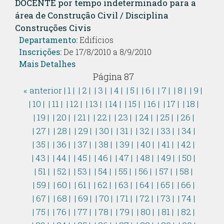
DOCENTE por tempo indeterminado para a
área de Construção Civil / Disciplina
Construções Civis
Departamento:
Edifícios
Inscrições:
De 17/8/2010 a 8/9/2010
Mais Detalhes
Página 87
« anterior
| 1 |
| 2 |
| 3 |
| 4 |
| 5 |
| 6 |
| 7 |
| 8 |
| 9 |
| 10 |
| 11 |
| 12 |
| 13 |
| 14 |
| 15 |
| 16 |
| 17 |
| 18 |
| 19 |
| 20 |
| 21 |
| 22 |
| 23 |
| 24 |
| 25 |
| 26 |
| 27 |
| 28 |
| 29 |
| 30 |
| 31 |
| 32 |
| 33 |
| 34 |
| 35 |
| 36 |
| 37 |
| 38 |
| 39 |
| 40 |
| 41 |
| 42 |
| 43 |
| 44 |
| 45 |
| 46 |
| 47 |
| 48 |
| 49 |
| 50 |
| 51 |
| 52 |
| 53 |
| 54 |
| 55 |
| 56 |
| 57 |
| 58 |
| 59 |
| 60 |
| 61 |
| 62 |
| 63 |
| 64 |
| 65 |
| 66 |
| 67 |
| 68 |
| 69 |
| 70 |
| 71 |
| 72 |
| 73 |
| 74 |
| 75 |
| 76 |
| 77 |
| 78 |
| 79 |
| 80 |
| 81 |
| 82 |