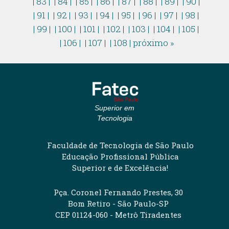
| 83 |
| 84 |
| 85 |
| 86 |
| 87 |
| 88 |
| 89 |
| 90 |
| 91 |
| 92 |
| 93 |
| 94 |
| 95 |
| 96 |
| 97 |
| 98 |
| 99 |
| 100 |
| 101 |
| 102 |
| 103 |
| 104 |
| 105 |
| 106 |
| 107 |
| 108 |
próximo »
Superior em
Tecnologia
Faculdade de Tecnologia de São Paulo
Educação Profissional Pública
Superior e de Excelência!
Pça. Coronel Fernando Prestes, 30
Bom Retiro - São Paulo-SP
CEP 01124-060 - Metrô Tiradentes