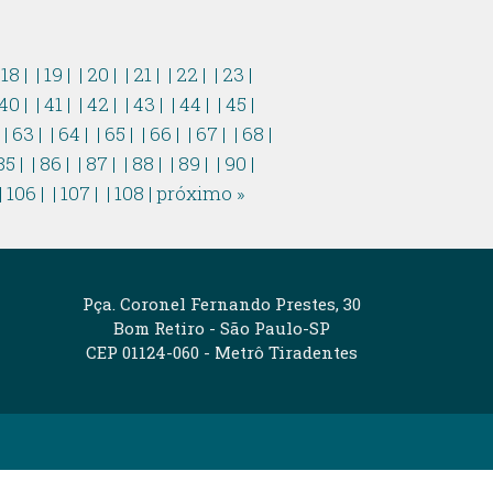
 18 |
| 19 |
| 20 |
| 21 |
| 22 |
| 23 |
 40 |
| 41 |
| 42 |
| 43 |
| 44 |
| 45 |
|
| 63 |
| 64 |
| 65 |
| 66 |
| 67 |
| 68 |
85 |
| 86 |
| 87 |
| 88 |
| 89 |
| 90 |
| 106 |
| 107 |
| 108 |
próximo »
Pça. Coronel Fernando Prestes, 30
Bom Retiro - São Paulo-SP
CEP 01124-060 - Metrô Tiradentes