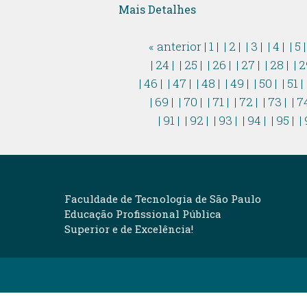
Mais Detalhes
« anterior
| 1 |
| 2 |
| 3 |
| 4 |
| 5 
| 24 |
| 25 |
| 26 |
| 27 |
| 28 |
| 2
| 46 |
| 47 |
| 48 |
| 49 |
| 50 |
| 51 |
| 69 |
| 70 |
| 71 |
| 72 |
| 73 |
| 7
| 91 |
| 92 |
| 93 |
| 94 |
| 95 |
| 
Faculdade de Tecnologia de São Paulo
Educação Profissional Pública
Superior e de Excelência!