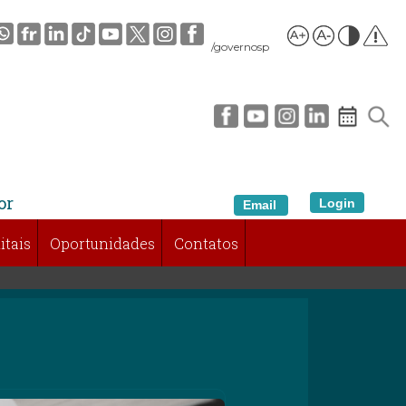
/governosp
or
Login
Email
itais
Oportunidades
Contatos