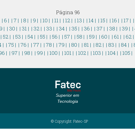
Página 96
|
| 6 |
| 7 |
| 8 |
| 9 |
| 10 |
| 11 |
| 12 |
| 13 |
| 14 |
| 15 |
| 16 |
| 17 |
|
9 |
| 30 |
| 31 |
| 32 |
| 33 |
| 34 |
| 35 |
| 36 |
| 37 |
| 38 |
| 39 |
|
| 52 |
| 53 |
| 54 |
| 55 |
| 56 |
| 57 |
| 58 |
| 59 |
| 60 |
| 61 |
| 62 
4 |
| 75 |
| 76 |
| 77 |
| 78 |
| 79 |
| 80 |
| 81 |
| 82 |
| 83 |
| 84 |
| 
96 |
| 97 |
| 98 |
| 99 |
| 100 |
| 101 |
| 102 |
| 103 |
| 104 |
| 105 |
Superior em
Tecnologia
© Copyright: Fatec-SP