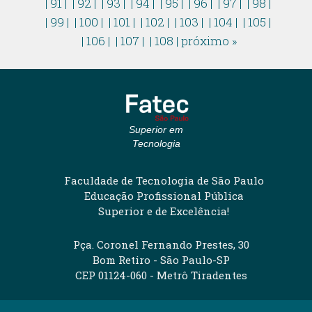
| 91 |
| 92 |
| 93 |
| 94 |
| 95 |
| 96 |
| 97 |
| 98 |
| 99 |
| 100 |
| 101 |
| 102 |
| 103 |
| 104 |
| 105 |
| 106 |
| 107 |
| 108 |
próximo »
Superior em
Tecnologia
Faculdade de Tecnologia de São Paulo
Educação Profissional Pública
Superior e de Excelência!
Pça. Coronel Fernando Prestes, 30
Bom Retiro - São Paulo-SP
CEP 01124-060 - Metrô Tiradentes