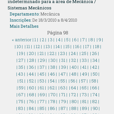
indeterminado para a área de Mecânica /
Sistemas Mecânicos
Departamento:
Mecânica
Inscrições:
De 18/3/2010 a 8/4/2010
Mais Detalhes
Página 98
« anterior
| 1 |
| 2 |
| 3 |
| 4 |
| 5 |
| 6 |
| 7 |
| 8 |
| 9 |
| 10 |
| 11 |
| 12 |
| 13 |
| 14 |
| 15 |
| 16 |
| 17 |
| 18 |
| 19 |
| 20 |
| 21 |
| 22 |
| 23 |
| 24 |
| 25 |
| 26 |
| 27 |
| 28 |
| 29 |
| 30 |
| 31 |
| 32 |
| 33 |
| 34 |
| 35 |
| 36 |
| 37 |
| 38 |
| 39 |
| 40 |
| 41 |
| 42 |
| 43 |
| 44 |
| 45 |
| 46 |
| 47 |
| 48 |
| 49 |
| 50 |
| 51 |
| 52 |
| 53 |
| 54 |
| 55 |
| 56 |
| 57 |
| 58 |
| 59 |
| 60 |
| 61 |
| 62 |
| 63 |
| 64 |
| 65 |
| 66 |
| 67 |
| 68 |
| 69 |
| 70 |
| 71 |
| 72 |
| 73 |
| 74 |
| 75 |
| 76 |
| 77 |
| 78 |
| 79 |
| 80 |
| 81 |
| 82 |
| 83 |
| 84 |
| 85 |
| 86 |
| 87 |
| 88 |
| 89 |
| 90 |