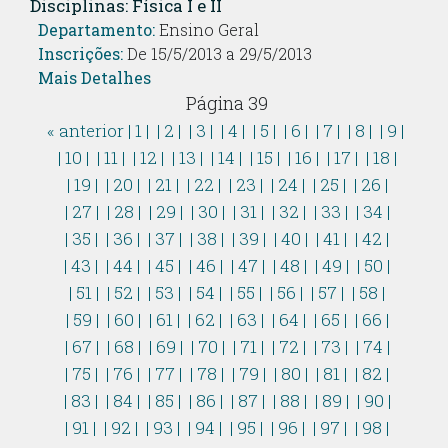
Disciplinas: Física I e II
Departamento:
Ensino Geral
Inscrições:
De 15/5/2013 a 29/5/2013
Mais Detalhes
Página 39
« anterior
| 1 |
| 2 |
| 3 |
| 4 |
| 5 |
| 6 |
| 7 |
| 8 |
| 9 |
| 10 |
| 11 |
| 12 |
| 13 |
| 14 |
| 15 |
| 16 |
| 17 |
| 18 |
| 19 |
| 20 |
| 21 |
| 22 |
| 23 |
| 24 |
| 25 |
| 26 |
| 27 |
| 28 |
| 29 |
| 30 |
| 31 |
| 32 |
| 33 |
| 34 |
| 35 |
| 36 |
| 37 |
| 38 |
| 39 |
| 40 |
| 41 |
| 42 |
| 43 |
| 44 |
| 45 |
| 46 |
| 47 |
| 48 |
| 49 |
| 50 |
| 51 |
| 52 |
| 53 |
| 54 |
| 55 |
| 56 |
| 57 |
| 58 |
| 59 |
| 60 |
| 61 |
| 62 |
| 63 |
| 64 |
| 65 |
| 66 |
| 67 |
| 68 |
| 69 |
| 70 |
| 71 |
| 72 |
| 73 |
| 74 |
| 75 |
| 76 |
| 77 |
| 78 |
| 79 |
| 80 |
| 81 |
| 82 |
| 83 |
| 84 |
| 85 |
| 86 |
| 87 |
| 88 |
| 89 |
| 90 |
| 91 |
| 92 |
| 93 |
| 94 |
| 95 |
| 96 |
| 97 |
| 98 |