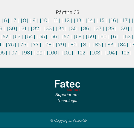
Página 33
|
| 6 |
| 7 |
| 8 |
| 9 |
| 10 |
| 11 |
| 12 |
| 13 |
| 14 |
| 15 |
| 16 |
| 17 |
|
9 |
| 30 |
| 31 |
| 32 |
| 33 |
| 34 |
| 35 |
| 36 |
| 37 |
| 38 |
| 39 |
|
| 52 |
| 53 |
| 54 |
| 55 |
| 56 |
| 57 |
| 58 |
| 59 |
| 60 |
| 61 |
| 62 
4 |
| 75 |
| 76 |
| 77 |
| 78 |
| 79 |
| 80 |
| 81 |
| 82 |
| 83 |
| 84 |
| 
96 |
| 97 |
| 98 |
| 99 |
| 100 |
| 101 |
| 102 |
| 103 |
| 104 |
| 105 |
Superior em
Tecnologia
© Copyright: Fatec-SP