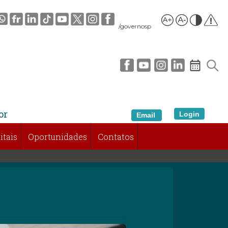
/governosp
or
Login
Email
itais
Oportunidades
Contatos