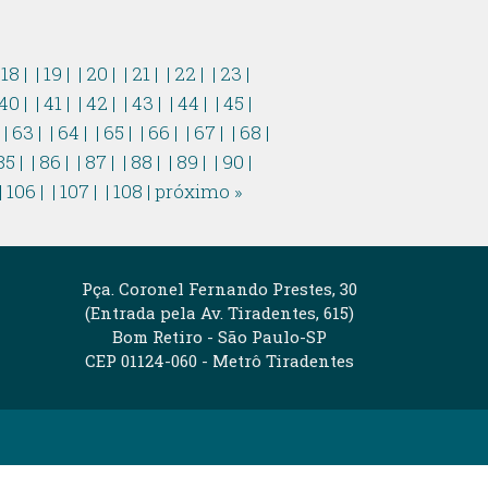
 18 |
| 19 |
| 20 |
| 21 |
| 22 |
| 23 |
 40 |
| 41 |
| 42 |
| 43 |
| 44 |
| 45 |
|
| 63 |
| 64 |
| 65 |
| 66 |
| 67 |
| 68 |
85 |
| 86 |
| 87 |
| 88 |
| 89 |
| 90 |
| 106 |
| 107 |
| 108 |
próximo »
Pça. Coronel Fernando Prestes, 30
(Entrada pela Av. Tiradentes, 615)
Bom Retiro - São Paulo-SP
CEP 01124-060 - Metrô Tiradentes