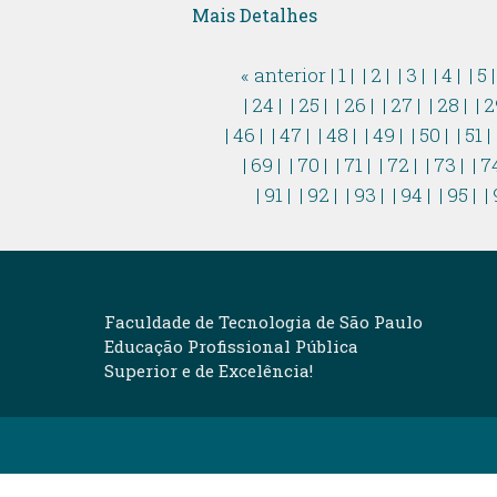
Mais Detalhes
« anterior
| 1 |
| 2 |
| 3 |
| 4 |
| 5 
| 24 |
| 25 |
| 26 |
| 27 |
| 28 |
| 2
| 46 |
| 47 |
| 48 |
| 49 |
| 50 |
| 51 |
| 69 |
| 70 |
| 71 |
| 72 |
| 73 |
| 7
| 91 |
| 92 |
| 93 |
| 94 |
| 95 |
| 
Faculdade de Tecnologia de São Paulo
Educação Profissional Pública
Superior e de Excelência!