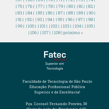
| 75 |
| 76 |
| 77 |
| 78 |
| 79 |
| 80 |
| 81 |
| 82 |
| 83 |
| 84 |
| 85 |
| 86 |
| 87 |
| 88 |
| 89 |
| 90 |
| 91 |
| 92 |
| 93 |
| 94 |
| 95 |
| 96 |
| 97 |
| 98 |
| 99 |
| 100 |
| 101 |
| 102 |
| 103 |
| 104 |
| 105 |
| 106 |
| 107 |
| 108 |
próximo »
Superior em
Tecnologia
Faculdade de Tecnologia de São Paulo
Educação Profissional Pública
Superior e de Excelência!
Pça. Coronel Fernando Prestes, 30
(Entrada pela Av. Tiradentes, 615)