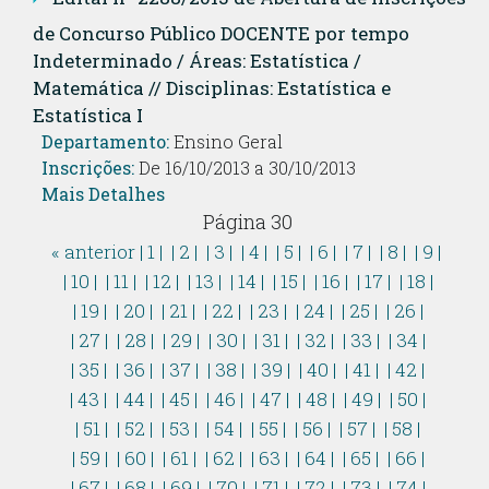
de Concurso Público DOCENTE por tempo
Indeterminado / Áreas: Estatística /
Matemática // Disciplinas: Estatística e
Estatística I
Departamento:
Ensino Geral
Inscrições:
De 16/10/2013 a 30/10/2013
Mais Detalhes
Página 30
« anterior
| 1 |
| 2 |
| 3 |
| 4 |
| 5 |
| 6 |
| 7 |
| 8 |
| 9 |
| 10 |
| 11 |
| 12 |
| 13 |
| 14 |
| 15 |
| 16 |
| 17 |
| 18 |
| 19 |
| 20 |
| 21 |
| 22 |
| 23 |
| 24 |
| 25 |
| 26 |
| 27 |
| 28 |
| 29 |
| 30 |
| 31 |
| 32 |
| 33 |
| 34 |
| 35 |
| 36 |
| 37 |
| 38 |
| 39 |
| 40 |
| 41 |
| 42 |
| 43 |
| 44 |
| 45 |
| 46 |
| 47 |
| 48 |
| 49 |
| 50 |
| 51 |
| 52 |
| 53 |
| 54 |
| 55 |
| 56 |
| 57 |
| 58 |
| 59 |
| 60 |
| 61 |
| 62 |
| 63 |
| 64 |
| 65 |
| 66 |
| 67 |
| 68 |
| 69 |
| 70 |
| 71 |
| 72 |
| 73 |
| 74 |