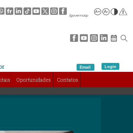
/governosp
or
Login
Email
itais
Oportunidades
Contatos