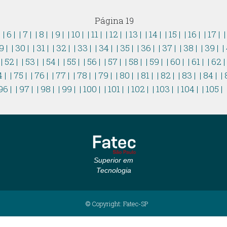
Página 19
|
| 6 |
| 7 |
| 8 |
| 9 |
| 10 |
| 11 |
| 12 |
| 13 |
| 14 |
| 15 |
| 16 |
| 17 |
|
9 |
| 30 |
| 31 |
| 32 |
| 33 |
| 34 |
| 35 |
| 36 |
| 37 |
| 38 |
| 39 |
|
| 52 |
| 53 |
| 54 |
| 55 |
| 56 |
| 57 |
| 58 |
| 59 |
| 60 |
| 61 |
| 62 
4 |
| 75 |
| 76 |
| 77 |
| 78 |
| 79 |
| 80 |
| 81 |
| 82 |
| 83 |
| 84 |
| 
96 |
| 97 |
| 98 |
| 99 |
| 100 |
| 101 |
| 102 |
| 103 |
| 104 |
| 105 |
Superior em
Tecnologia
© Copyright: Fatec-SP