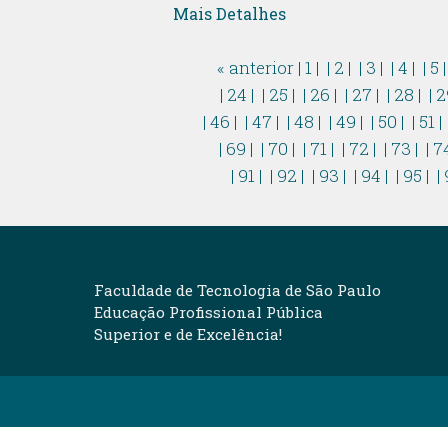
Mais Detalhes
« anterior
| 1 |
| 2 |
| 3 |
| 4 |
| 5 
| 24 |
| 25 |
| 26 |
| 27 |
| 28 |
| 2
| 46 |
| 47 |
| 48 |
| 49 |
| 50 |
| 51 |
| 69 |
| 70 |
| 71 |
| 72 |
| 73 |
| 7
| 91 |
| 92 |
| 93 |
| 94 |
| 95 |
| 
Faculdade de Tecnologia de São Paulo
Educação Profissional Pública
Superior e de Excelência!