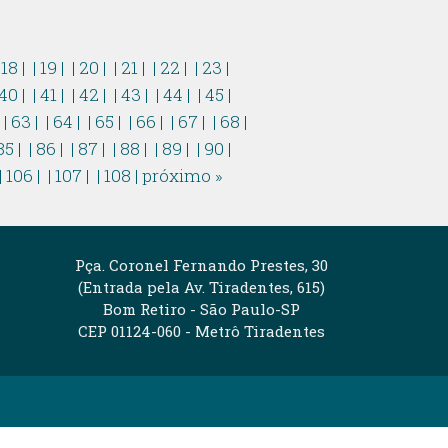
 18 |
| 19 |
| 20 |
| 21 |
| 22 |
| 23 |
 40 |
| 41 |
| 42 |
| 43 |
| 44 |
| 45 |
|
| 63 |
| 64 |
| 65 |
| 66 |
| 67 |
| 68 |
85 |
| 86 |
| 87 |
| 88 |
| 89 |
| 90 |
| 106 |
| 107 |
| 108 |
próximo »
Pça. Coronel Fernando Prestes, 30
(Entrada pela Av. Tiradentes, 615)
Bom Retiro - São Paulo-SP
CEP 01124-060 - Metrô Tiradentes