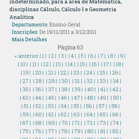
indeterminado, para a área de Matemática,
disciplinas Cálculo, Cálculo I e Geometria
Analítica
Departamento:
Ensino Geral
Inscrições:
De 19/11/2011 a 3/12/2011
Mais Detalhes
Página 63
« anterior
| 1 |
| 2 |
| 3 |
| 4 |
| 5 |
| 6 |
| 7 |
| 8 |
| 9 |
| 10 |
| 11 |
| 12 |
| 13 |
| 14 |
| 15 |
| 16 |
| 17 |
| 18 |
| 19 |
| 20 |
| 21 |
| 22 |
| 23 |
| 24 |
| 25 |
| 26 |
| 27 |
| 28 |
| 29 |
| 30 |
| 31 |
| 32 |
| 33 |
| 34 |
| 35 |
| 36 |
| 37 |
| 38 |
| 39 |
| 40 |
| 41 |
| 42 |
| 43 |
| 44 |
| 45 |
| 46 |
| 47 |
| 48 |
| 49 |
| 50 |
| 51 |
| 52 |
| 53 |
| 54 |
| 55 |
| 56 |
| 57 |
| 58 |
| 59 |
| 60 |
| 61 |
| 62 |
| 63 |
| 64 |
| 65 |
| 66 |
| 67 |
| 68 |
| 69 |
| 70 |
| 71 |
| 72 |
| 73 |
| 74 |
| 75 |
| 76 |
| 77 |
| 78 |
| 79 |
| 80 |
| 81 |
| 82 |