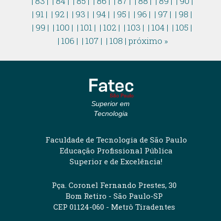
| 83 |
| 84 |
| 85 |
| 86 |
| 87 |
| 88 |
| 89 |
| 90 |
| 91 |
| 92 |
| 93 |
| 94 |
| 95 |
| 96 |
| 97 |
| 98 |
| 99 |
| 100 |
| 101 |
| 102 |
| 103 |
| 104 |
| 105 |
| 106 |
| 107 |
| 108 |
próximo »
Superior em
Tecnologia
Faculdade de Tecnologia de São Paulo
Educação Profissional Pública
Superior e de Excelência!
Pça. Coronel Fernando Prestes, 30
Bom Retiro - São Paulo-SP
CEP 01124-060 - Metrô Tiradentes