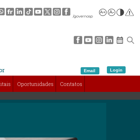
/governosp
or
Login
Email
itais
Oportunidades
Contatos