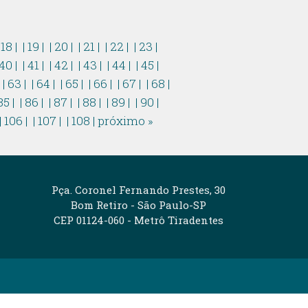
 18 |
| 19 |
| 20 |
| 21 |
| 22 |
| 23 |
 40 |
| 41 |
| 42 |
| 43 |
| 44 |
| 45 |
|
| 63 |
| 64 |
| 65 |
| 66 |
| 67 |
| 68 |
85 |
| 86 |
| 87 |
| 88 |
| 89 |
| 90 |
| 106 |
| 107 |
| 108 |
próximo »
Pça. Coronel Fernando Prestes, 30
Bom Retiro - São Paulo-SP
CEP 01124-060 - Metrô Tiradentes