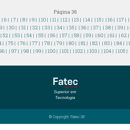
Página 38
|
| 6 |
| 7 |
| 8 |
| 9 |
| 10 |
| 11 |
| 12 |
| 13 |
| 14 |
| 15 |
| 16 |
| 17 |
|
9 |
| 30 |
| 31 |
| 32 |
| 33 |
| 34 |
| 35 |
| 36 |
| 37 |
| 38 |
| 39 |
|
| 52 |
| 53 |
| 54 |
| 55 |
| 56 |
| 57 |
| 58 |
| 59 |
| 60 |
| 61 |
| 62 
4 |
| 75 |
| 76 |
| 77 |
| 78 |
| 79 |
| 80 |
| 81 |
| 82 |
| 83 |
| 84 |
| 
96 |
| 97 |
| 98 |
| 99 |
| 100 |
| 101 |
| 102 |
| 103 |
| 104 |
| 105 |
Superior em
Tecnologia
© Copyright: Fatec-SP