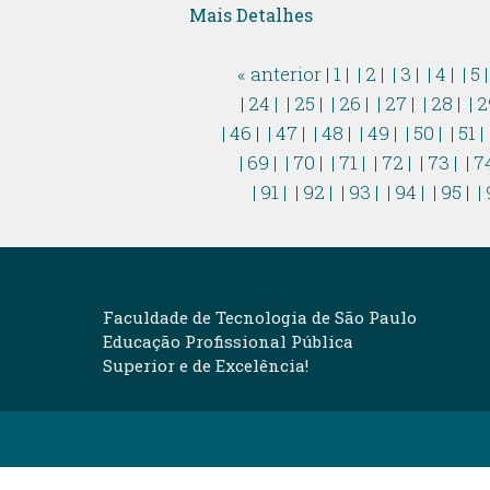
Mais Detalhes
« anterior
| 1 |
| 2 |
| 3 |
| 4 |
| 5 
| 24 |
| 25 |
| 26 |
| 27 |
| 28 |
| 2
| 46 |
| 47 |
| 48 |
| 49 |
| 50 |
| 51 |
| 69 |
| 70 |
| 71 |
| 72 |
| 73 |
| 7
| 91 |
| 92 |
| 93 |
| 94 |
| 95 |
| 
Faculdade de Tecnologia de São Paulo
Educação Profissional Pública
Superior e de Excelência!