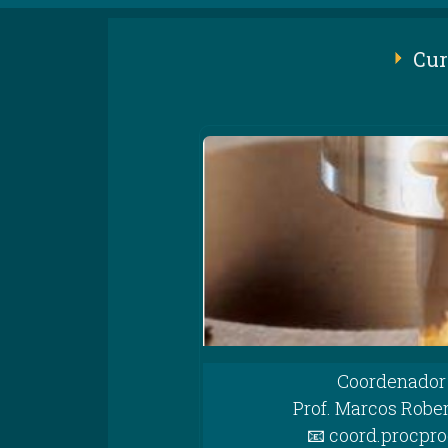
Cur
Coordenador 
Prof. Marcos Robe
📧 coord.procpr