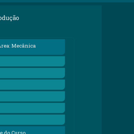
rodução
Área: Mecânica
te do Curso