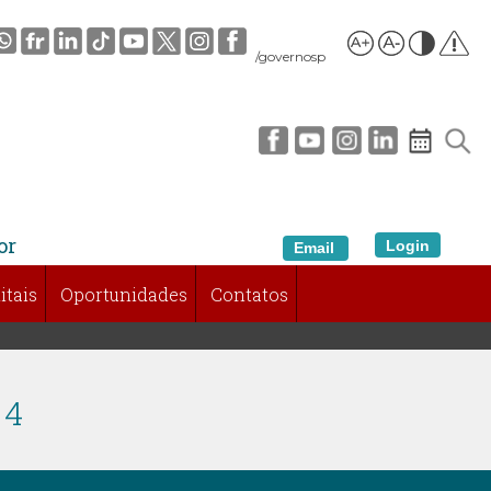
/governosp
or
Login
Email
itais
Oportunidades
Contatos
 4