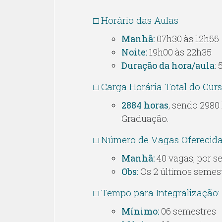
□ Horário das Aulas
Manhã:
07h30 às 12h55
Noite:
19h00 às 22h35
Duração da hora/aula
:
□ Carga Horária Total do Cur
2884 horas
, sendo 2980
Graduação.
□ Número de Vagas Oferecid
Manhã:
40 vagas, por s
Obs:
Os 2 últimos semes
□ Tempo para Integralização:
Mínimo:
06 semestres