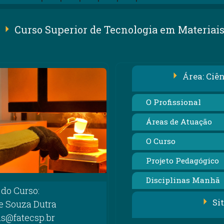
Curso Superior de Tecnologia em Materiai
Área: Ciê
O Profissional
Áreas de Atuação
O Curso
Projeto Pedagógico
Disciplinas Manhã
do Curso:
Si
de Souza Dutra
is@fatecsp.br