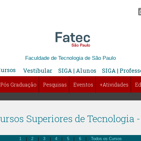
Faculdade de Tecnologia de São Paulo
Cursos
Vestibular
SIGA | Alunos
SIGA | Profess
Pós Graduação
Pesquisas
Eventos
+Atividades
Ed
ursos Superiores de Tecnologia -
|
|
|
|
|
|
1
2
3
4
5
6
Todos os Cursos