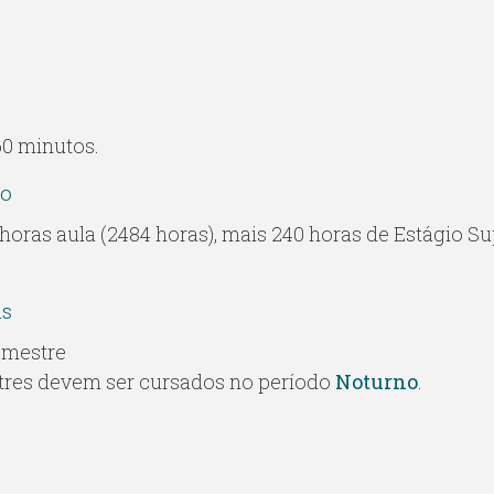
 50 minutos.
so
 horas aula (2484 horas), mais 240 horas de Estágio S
as
emestre
tres devem ser cursados no período
Noturno
.