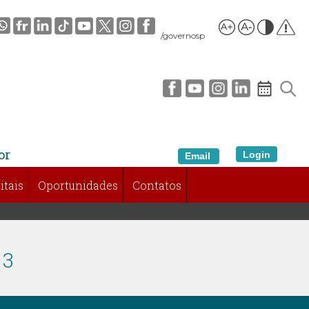
/governosp
or
Login
Email
itais
Oportunidades
Contatos
 3