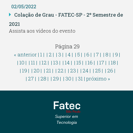
02/05/2022
Colação de Grau - FATEC-SP - 2º Semestre de
2021
Assista aos vídeos do evento
Página 29
« anterior
| 1 |
| 2 |
| 3 |
| 4 |
| 5 |
| 6 |
| 7 |
| 8 |
| 9 |
| 10 |
| 11 |
| 12 |
| 13 |
| 14 |
| 15 |
| 16 |
| 17 |
| 18 |
| 19 |
| 20 |
| 21 |
| 22 |
| 23 |
| 24 |
| 25 |
| 26 |
| 27 |
| 28 |
| 29 |
| 30 |
| 31 |
próximo »
Superior em
Tecnologia