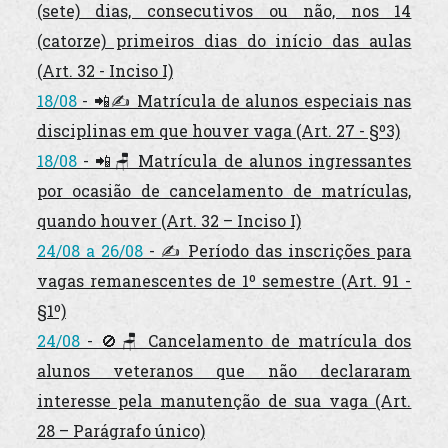
(sete) dias, consecutivos ou não, nos 14
(catorze) primeiros dias do início das aulas
(Art. 32 - Inciso I)
18/08
- 📲✍️ Matrícula de alunos especiais nas
disciplinas em que houver vaga (Art. 27 - §º3)
18/08
- 📲🪑 Matrícula de alunos
ingressantes
por ocasião de cancelamento de matrículas,
quando houver (Art. 32 – Inciso I)
24/08 a 26/08
- ✍️ Período das inscrições para
vagas remanescentes de 1º semestre (Art. 91 -
§1º)
24/08
- 🚫🪑 Cancelamento de matrícula dos
alunos
veteranos
que não declararam
interesse pela manutenção de sua vaga (Art.
28 – Parágrafo único)