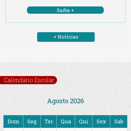
Saiba +
+ Notícias
Calendário Escolar
Agosto 2026
Dom
Seg
Ter
Qua
Qui
Sex
Sab