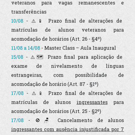
veteranos
para vagas remanescentes e
transferências
10/08
- ⚠️📱 Prazo final de alterações de
matrículas de alunos
veteranos
para
acomodação de horários (Art. 26 - §4º)
11/08 a 14/08
- Master Class – Aula Inaugural
15/08
- ⚠️🗺️ Prazo final para aplicação de
exame de nivelamento de línguas
estrangeiras, com possibilidade de
acomodação de horário (Art. 87 - §1º)
17/08
- ⚠️📱 Prazo final de alterações de
matrículas de alunos
ingressantes
para
acomodação de horários (Art. 25 - §2º)
17/08
- 🚫🪑 Cancelamento de alunos
ingressantes
com ausência injustificada por 7