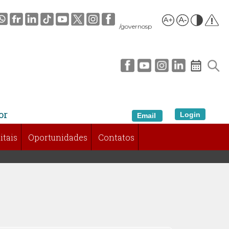
/governosp
or
Login
Email
itais
Oportunidades
Contatos