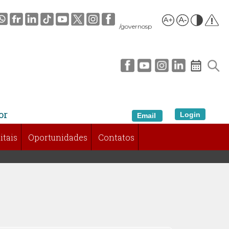
/governosp
or
Login
Email
itais
Oportunidades
Contatos