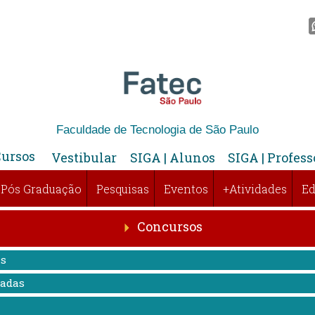
Faculdade de Tecnologia de São Paulo
Cursos
Vestibular
SIGA | Alunos
SIGA | Profess
Pós Graduação
Pesquisas
Eventos
+Atividades
Ed
Concursos
as
radas