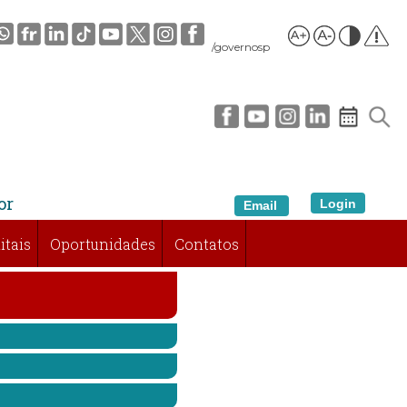
/governosp
or
Login
Email
itais
Oportunidades
Contatos